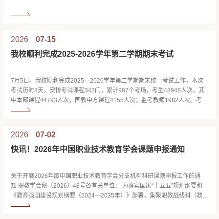
2026
07-15
我校顺利完成2025-2026学年第二学期期末考试
7月5日，我校顺利完成2025—2026学年第二学期期末统一考试工作，本次
考试历时8天，安排考试课程343门，累计987个考场，考生48948人次，其
中本部课程44793人次，国教中方课程4155人次；监考教师1982人次。考试
期间，校领导、数智融合与教育质量监测中心、教务处、学生工作处等相关
职能部门，校院两级督导老师、各学院老师联动考场巡考，全力保障期末考
试各项工作规范平稳推进。学校高度重视期末考试工作，召开期末考务部署
2026
07-02
会议，...
快讯！2026年中国职业技术教育学会课题申报通知
关于开展2026年度中国职业技术教育学会分支机构科研课题申报工作的通
知 职教学会秘〔2026〕48号各有关单位： 为落实国家“十五五”规划纲要和
《教育强国建设规划纲要（2024—2035年）》部署，集聚职教战线科（教）
研力量开展有组织的科研，根据《中国职业技术教育学会科研课题管理办
法》，中国职业技术教育学会（以下简称“学会”）将开展2026年度分支机构