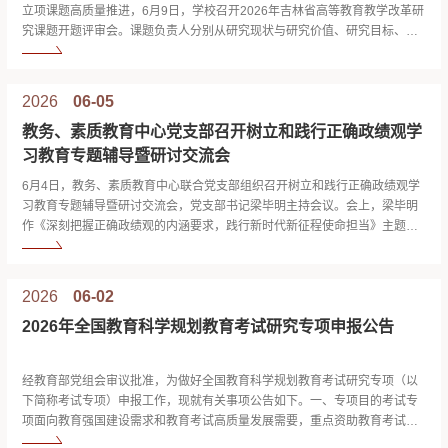
立项课题高质量推进，6月9日，学校召开2026年吉林省高等教育教学改革研
究课题开题评审会。课题负责人分别从研究现状与研究价值、研究目标、研
究内容与研究方法、实施步骤、成员分工、经费管理、阶段性及最终成果等
方面进行了全面汇报。评审专家组对每一项课题进行了细致审阅和深入点
评，围绕研究核心概念界定、研究框架的逻辑性、研究方法的适切性、预期
2026
06-05
成...
教务、素质教育中心党支部召开树立和践行正确政绩观学
习教育专题辅导暨研讨交流会
6月4日，教务、素质教育中心联合党支部组织召开树立和践行正确政绩观学
习教育专题辅导暨研讨交流会，党支部书记梁毕明主持会议。会上，梁毕明
作《深刻把握正确政绩观的内涵要求，践行新时代新征程使命担当》主题发
言，发言紧扣习近平总书记关于树立和践行正确政绩观重要论述，立足工作
实际，从党性为本、为民导向、高质量发展、“功成不必在我”无我境界、科学
考核指挥棒五个维度，阐释新时代正确政绩观的核心内涵与实践要求，...
2026
06-02
2026年全国教育科学规划教育考试研究专项申报公告
经教育部党组会审议批准，为做好全国教育科学规划教育考试研究专项（以
下简称考试专项）申报工作，现就有关事项公告如下。一、专项目的考试专
项面向教育强国建设需求和教育考试高质量发展需要，重点资助教育考试领
域关系教育发展全局的重要理论和现实问题研究，为构建高质量教育考试评