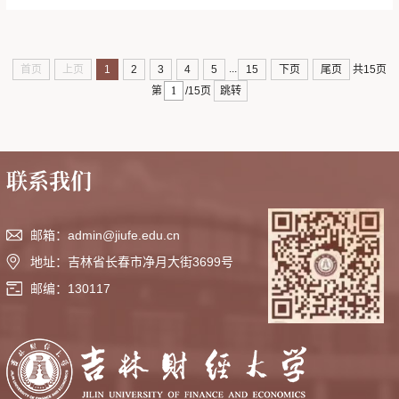
价体系和服务教育考试改革发展提供决策支撑。二、选题指南申报考试专
项，须从指南中选题，并按照指南意图开展研究，不可调整。自拟选题不予
受...
...
首页
上页
1
2
3
4
5
15
下页
尾页
共15页
跳转
第
/15页
联系我们
邮箱：admin@jiufe.edu.cn
地址：吉林省长春市净月大街3699号
邮编：130117