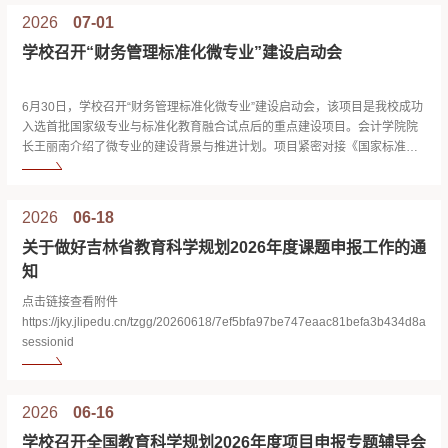
科研课题申报工作。相关事项通知如下。 一、本课题选题详见《2026年度
2026
07-01
中...
学校召开“财务管理标准化微专业”建设启动会
6月30日，学校召开“财务管理标准化微专业”建设启动会，该项目是我校成功
入选首批国家级专业与标准化教育融合试点后的重点建设项目。会计学院院
长王丽南介绍了微专业的建设背景与推进计划。项目紧密对接《国家标准化
发展纲要》中“提升产业标准化水平”“推动标准化与科技创新互动”等要求，依
托学校在金融、税务、会计等领域的深厚积淀，构建“基础理论+行业实践+监
管前沿”的特色课程体系。与会人员围绕课程设置、师资配备、...
2026
06-18
关于做好吉林省教育科学规划2026年度课题申报工作的通
知
点击链接查看附件
https://jky.jlipedu.cn/tzgg/20260618/7ef5bfa97be747eaac81befa3b434d8a.htm
sessionid
2026
06-16
学校召开全国教育科学规划2026年度项目申报专题辅导会