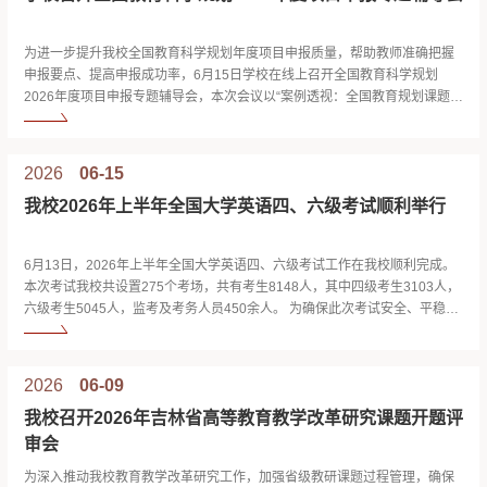
为进一步提升我校全国教育科学规划年度项目申报质量，帮助教师准确把握
申报要点、提高申报成功率，6月15日学校在线上召开全国教育科学规划
2026年度项目申报专题辅导会，本次会议以“案例透视：全国教育规划课题申
报破局关键”为主题，邀请东北师范大学刘丽艳教授担任主讲嘉宾。刘丽艳教
授以自身成功申报两项全国教育科学规划课题（2017年、2024年）的申报书
为案例，提出课题申报的“破局关键”在于四个核心方面：选题理据、文献...
2026
06-15
我校2026年上半年全国大学英语四、六级考试顺利举行
6月13日，2026年上半年全国大学英语四、六级考试工作在我校顺利完成。
本次考试我校共设置275个考场，共有考生8148人，其中四级考生3103人，
六级考生5045人，监考及考务人员450余人。 为确保此次考试安全、平稳进
行，学校在考前发布《2026年6月13日大学英语四、六级考试工作安排》
《2026年上半年全国大学英语四、六级笔试（CET）考试考生须知》《2026
年上半年全国大学英语四、六级考试的温馨提示》，组织考务与监考人员完
2026
06-09
成教育...
我校召开2026年吉林省高等教育教学改革研究课题开题评
审会
为深入推动我校教育教学改革研究工作，加强省级教研课题过程管理，确保