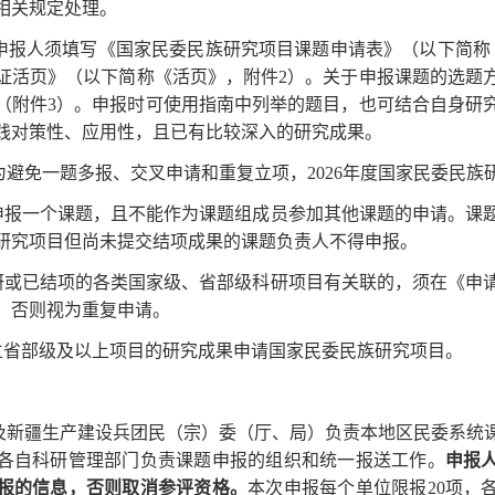
相关规定处理。
申报人须填写《国家民委民族研究项目课题申请表》（以下简称
证活页》（以下简称《活页》，附件2）。关于申报课题的选题
南》（附件3）。申报时可使用指南中列举的题目，也可结合自身研
践对策性、应用性，且已有比较深入的研究成果。
为避免一题多报、交叉申请和重复立项，
2026年度国家民委民
能申报一个课题，且不能作为课题组成员参加其他课题的申请。课
研究项目但尚未提交结项成果的课题负责人不得申报。
在研或已结项的各类国家级、省部级科研项目有关联的，须在《申
，否则视为重复申请。
已立省部级及以上项目的研究成果申请国家民委民族研究项目。
及新疆生产建设兵团民（宗）委（厅、局）负责本地区民委系统
各自科研管理部门负责课题申报的组织和统一报送工作。
申报
报的信息，否则取消参评资格。
本次申报每个单位限报
20项，