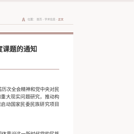
位置：
首页
-
学术信息
-
正文
度课题的通知
：
届历次全会精神和党中央对民
和重大现实问题研究，推动构
现启动国家民委民族研究项目
同体意识这一新时代党的民族