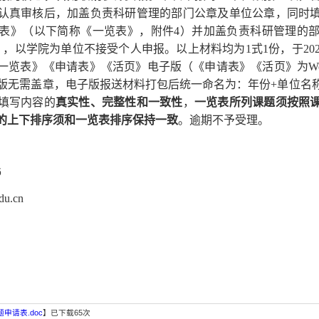
认真审核后，加盖负责科研管理的部门公章及单位公章，同时
一览表》（以下简称《一览表》，附件4）并加盖负责科研管理的
），
以学院为单位
不接受个人申报。以上材料均为
1式1份，于20
一览表》《申请表》《活页》电子版（《申请表》《活页》为
W
电子版无需盖章，电子版报送材料打包后统一命名为：年份+单位
填写内容的
真实性、完整性和一致性
，
一览表所列课题须按照
的上下排序须和一览表排序保持一致
。逾期不予受理。
6
edu.cn
申请表.doc
】已下载
65
次