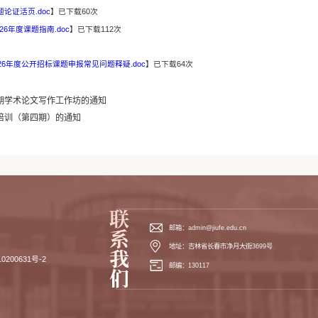
论证活页.doc
】已下载
60
次
6年度课题指南.doc
】已下载
112
次
26年度公开招标课题申报常见问题释疑.doc
】已下载
64
次
期学术论文写作工作坊的通知
培训（第四期）的通知
邮箱：admin@jiufe.edu.cn
地址：吉林省长春市净月大街3699号
0200631号-2
邮编：130117