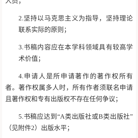
人员
；
2.
坚
持以
马克思主义为指导，坚持理论
联系实际的原则；
3.
书稿内容应
在本学科领域具有较高学
术价值；
4.
申请人
是所申请著作的著作权所有
者。著作
权属多人时，所有作者须联名申请
且著作权和专有出版权不存在任何争议；
5.
书
稿应达到
“
A
类出版社或
B
类出版社
”
（见附件
2
）出版水平；