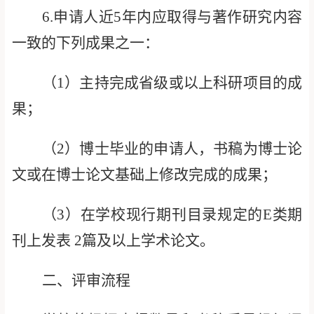
6.
申请人近
5
年内应取得与著作研究内容
一致的下列成果之一：
（
1
）主持完成省级或以上科研项目的成
果；
（
2
）博士毕业的申请人
，
书
稿为博士论
文或在博士论文基础上修改完成的成果；
（
3
）在
学校现行期刊目录
规定的
E
类期
刊上发表
2
篇及以上学术论文。
二、评审流程