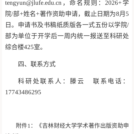
tengyun@jlufe.edu.cn
，
命名规则：
202
6
+
学
院
/
部
+
姓名
+
著作资助申请
，截止日
期为
8
月
5
日
。申请书
及
书稿
纸质版
各一式五份以学院
/
部为单位
于开学后一周内
统一报送至科研处
综合楼
4
25
室
。
四
、联系方式
科研处联系人：滕云
联系电话：
17743486295
附件
1
：《吉林财经大学学术著作出版资助申