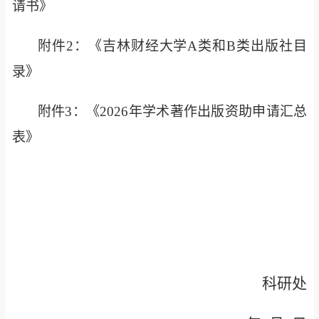
请书》
附件
2
：《吉林财经大学
A
类和
B
类出版社目
录》
附件
3
：《
202
6
年学术著作出版资助
申请汇总
表》
科研处