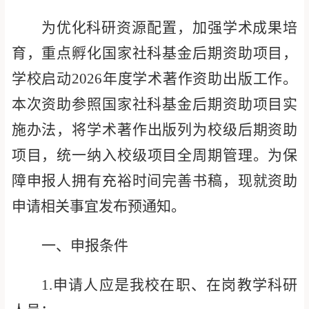
为优化科研资源配置，加强学术成果培
育，
重点孵化国家社科基金后期资助项目
，
学校
启动
202
6
年度学术著作资助出版工作
。
本次资助参照国家社科基金后期资助项目实
施
办法
，
将学术著作出版
列为
校级后期资助
项目，
统一
纳入校级项目全周期管理
。为保
障申报人拥有充裕时间完善书稿，现就资助
申请相关事宜发布预通知。
一、申报条件
1.
申请人
应是我校在职、在岗教学科研